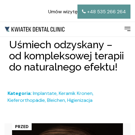
Umów wizytę
+48 535 266 264
Uśmiech odzyskany –
od kompleksowej terapii
do naturalnego efektu!
Kategoria:
Implantate
,
Keramik Kronen
,
Kieferorthopädie
,
Bleichen
,
Higienizacja
PRZED